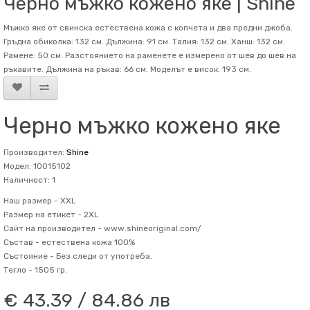
Черно мъжко кожено яке | Shine
Мъжко яке от свинска естествена кожа с копчета и два предни джоба.
Гръдна обиколка: 132 см. Дължина: 91 см. Талия: 132 см. Ханш: 132 см.
Рамене: 50 см. Разстоянието на раменете е измерено от шев до шев на
ръкавите. Дължина на ръкав: 66 см. Mоделът е висок: 193 см.
Черно мъжко кожено яке
Производител:
Shine
Модел: 10015102
Наличност: 1
Наш размер -
XXL
Размер на етикет -
2XL
Сайт на производител -
www.shineoriginal.com/
Състав -
естествена кожа 100%
Състояние -
Без следи от употреба.
Тегло -
1505 гр.
€ 43.39 / 84.86 лв