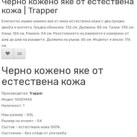
Черно кожено яке от естествена
кожа | Trapper
Елегантно мъжко кожено яке от мека естествена кожа с два предни
джоба и копчета. Гръдна обиколка: 132 см. Дължина: 82 см. Талия: 130 см.
Ханш: 126 см. Рамене: 54 см. Разстоянието на раменете е измерено от
шев до шев на ръкавите. Дължина на ръкав: 65 см. Mоделът е висок: 176
см.
Черно кожено яке от
естествена кожа
Производител:
Trapper
Модел: 10021445
Наличност: 1
Наш размер -
XXL
Размер на етикет -
54
Състав -
естествена кожа 100%
Състояние -
Без следи от употреба.