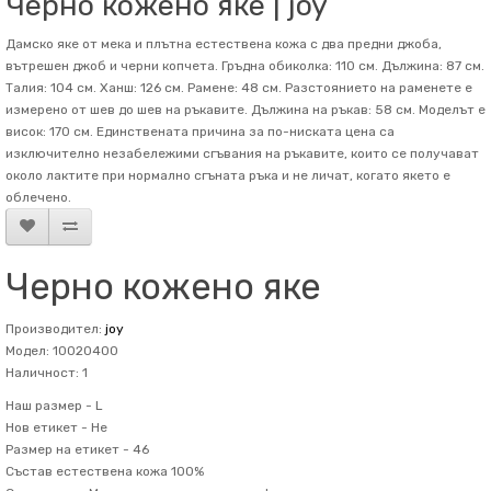
Черно кожено яке | joy
Дамско яке от мека и плътна естествена кожа с два предни джоба,
вътрешен джоб и черни копчета. Гръдна обиколка: 110 см. Дължина: 87 см.
Талия: 104 см. Ханш: 126 см. Рамене: 48 см. Разстоянието на раменете е
измерено от шев до шев на ръкавите. Дължина на ръкав: 58 см. Mоделът е
висок: 170 см. Единствената причина за по-ниската цена са
изключително незабележими сгъвания на ръкавите, които се получават
около лактите при нормално сгъната ръка и не личат, когато якето е
облечено.
Черно кожено яке
Производител:
joy
Модел: 10020400
Наличност: 1
Наш размер -
L
Нов етикет -
Не
Размер на етикет -
46
Състав
естествена кожа 100%