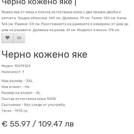
Черно кожено яке |
Мъжко яке от мека и плътна естествена кожа с два предни джоба и
копчета. Гръдна обиколка: 140 см. Дължина: 79 см. Талия: 130 см. Ханш:
124 см. Рамене: 59 см. Разстоянието на раменете е измерено от шев до
шев на ръкавите. Дължина на ръкав: 61 см. Mоделът е висок: 176 см.
Черно кожено яке
Модел: 10019129
Наличност: 1
Наш размер -
3XL
Нов етикет -
Не
Размер на етикет -
XL
Състав
естествена кожа 100%
Състояние -
Без следи от употреба.
Тегло -
1915 гр.
€ 55.97 / 109.47 лв