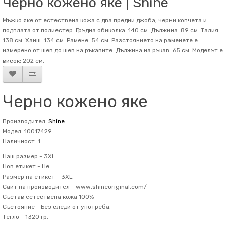
Черно кожено яке | Shine
Мъжко яке от естествена кожа с два предни джоба, черни копчета и
подплата от полиестер. Гръдна обиколка: 140 см. Дължина: 89 см. Талия:
138 см. Ханш: 134 см. Рамене: 54 см. Разстоянието на раменете е
измерено от шев до шев на ръкавите. Дължина на ръкав: 65 см. Mоделът е
висок: 202 см.
Черно кожено яке
Производител:
Shine
Модел: 10017429
Наличност: 1
Наш размер -
3XL
Нов етикет -
Не
Размер на етикет -
3XL
Сайт на производител -
www.shineoriginal.com/
Състав
естествена кожа 100%
Състояние -
Без следи от употреба.
Тегло -
1320 гр.