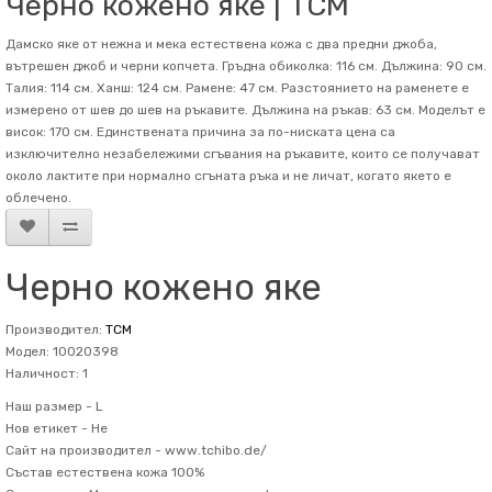
Черно кожено яке | TCM
Дамско яке от нежна и мека естествена кожа с два предни джоба,
вътрешен джоб и черни копчета. Гръдна обиколка: 116 см. Дължина: 90 см.
Талия: 114 см. Ханш: 124 см. Рамене: 47 см. Разстоянието на раменете е
измерено от шев до шев на ръкавите. Дължина на ръкав: 63 см. Mоделът е
висок: 170 см. Единствената причина за по-ниската цена са
изключително незабележими сгъвания на ръкавите, които се получават
около лактите при нормално сгъната ръка и не личат, когато якето е
облечено.
Черно кожено яке
Производител:
TCM
Модел: 10020398
Наличност: 1
Наш размер -
L
Нов етикет -
Не
Сайт на производител -
www.tchibo.de/
Състав
естествена кожа 100%