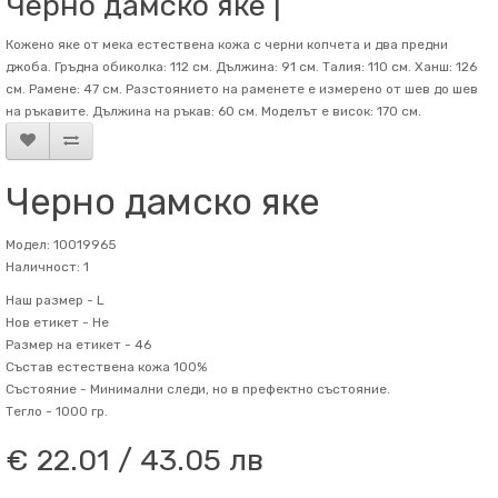
Черно дамско яке |
Кожено яке от мека естествена кожа с черни копчета и два предни
джоба. Гръдна обиколка: 112 см. Дължина: 91 см. Талия: 110 см. Ханш: 126
см. Рамене: 47 см. Разстоянието на раменете е измерено от шев до шев
на ръкавите. Дължина на ръкав: 60 см. Mоделът е висок: 170 см.
Черно дамско яке
Модел: 10019965
Наличност: 1
Наш размер -
L
Нов етикет -
Не
Размер на етикет -
46
Състав
естествена кожа 100%
Състояние -
Минимални следи, но в префектно състояние.
Тегло -
1000 гр.
€ 22.01 / 43.05 лв