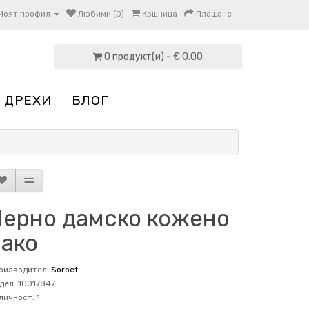
Моят профил
Любими (0)
Кошница
Плащане
0 продукт(и) - € 0.00
 ДРЕХИ
БЛОГ
Черно дамско кожено
сако
оизводител:
Sorbet
дел: 10017847
личност: 1