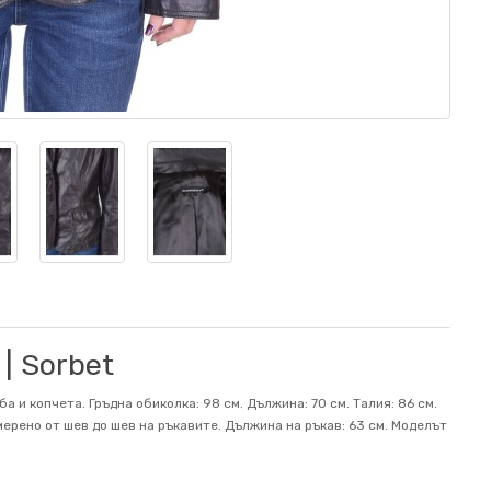
| Sorbet
а и копчета. Гръдна обиколка: 98 см. Дължина: 70 см. Талия: 86 см.
мерено от шев до шев на ръкавите. Дължина на ръкав: 63 см. Mоделът