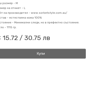
ш размер -
M
змер на етикет -
L
йт на производител -
www.sorbetstyle.com.au/
став -
естествена кожа 100%
стояние -
Минимални следи, но в префектно състояние.
гло -
1115 гр.
 15.72 / 30.75 лв
Купи