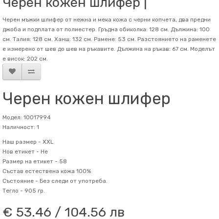
Черен кожен шлифер |
Черен мъжки шлифер от нежна и мека кожа с черни копчета, два предни
джоба и подплата от полиестер. Гръдна обиколка: 128 см. Дължина: 100
см. Талия: 128 см. Ханш: 132 см. Рамене: 53 см. Разстоянието на раменете
е измерено от шев до шев на ръкавите. Дължина на ръкав: 67 см. Mоделът
е висок: 202 см.
Черен кожен шлифер
Модел: 10017994
Наличност: 1
Наш размер -
XXL
Нов етикет -
Не
Размер на етикет -
58
Състав
естествена кожа 100%
Състояние -
Без следи от употреба.
Тегло -
905 гр.
€ 53.46 / 104.56 лв