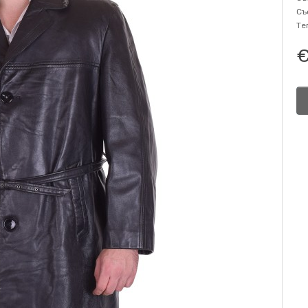
Съ
Те
€