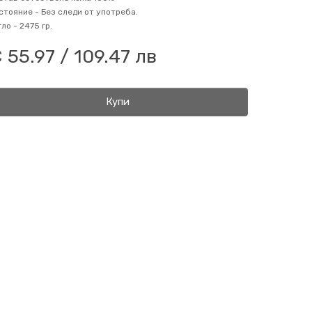
стояние -
Без следи от употреба.
гло -
2475 гр.
 55.97 / 109.47 лв
Купи