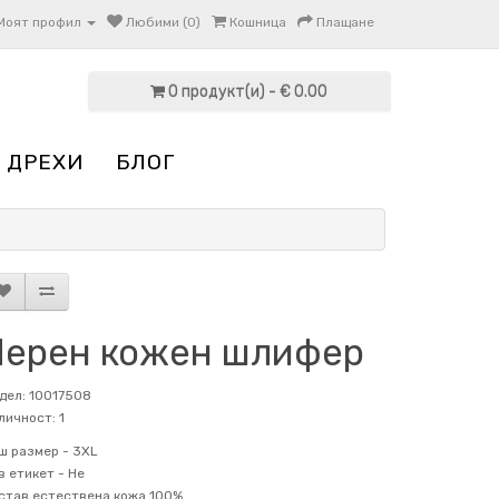
Моят профил
Любими (0)
Кошница
Плащане
0 продукт(и) - € 0.00
 ДРЕХИ
БЛОГ
Черен кожен шлифер
дел: 10017508
личност: 1
ш размер -
3XL
в етикет -
Не
став
естествена кожа 100%