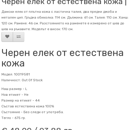
Черен елек от естествена кожа |
Дамски елек от плътна кожа с ластична талия, два предни джоба и
метален цип. Гръдна обиколка: 114 см. Дължина: 61 см. Талия: 110 см. Ханш:
120 см. Рамене: 46 см. Разстоянието на раменете е измерено от шев до
шев на ръкавите. Mоделът е висок: 170 см.
Черен елек от естествена
кожа
Модел: 10019581
Наличност: Out Of Stock
Наш размер -
L
Нов етикет -
Не
Размер на етикет -
44
Състав
естествена кожа 100%
Състояние -
Без следи от употреба.
Тегло -
675 гр.