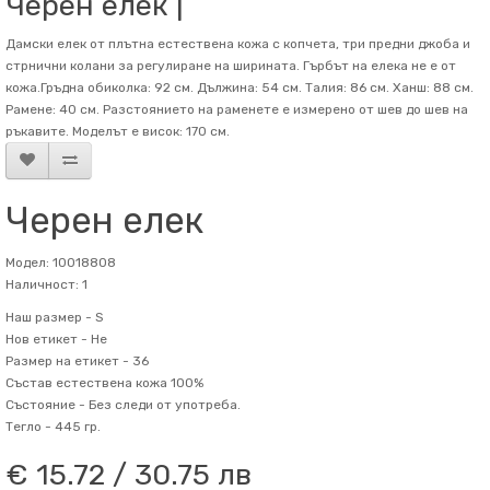
Черен елек |
Дамски елек от плътна естествена кожа с копчета, три предни джоба и
стрнични колани за регулиране на ширината. Гърбът на елека не е от
кожа.Гръдна обиколка: 92 см. Дължина: 54 см. Талия: 86 см. Ханш: 88 см.
Рамене: 40 см. Разстоянието на раменете е измерено от шев до шев на
ръкавите. Mоделът е висок: 170 см.
Черен елек
Модел: 10018808
Наличност: 1
Наш размер -
S
Нов етикет -
Не
Размер на етикет -
36
Състав
естествена кожа 100%
Състояние -
Без следи от употреба.
Тегло -
445 гр.
€ 15.72 / 30.75 лв