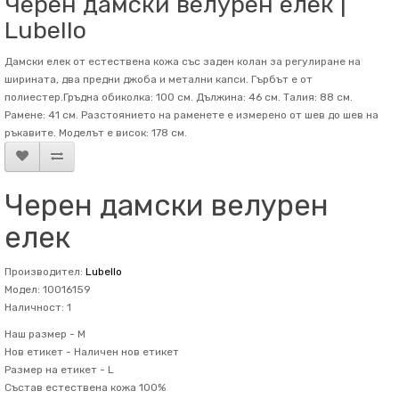
Черен дамски велурен елек |
Lubello
Дамски елек от естествена кожа със заден колан за регулиране на
ширината, два предни джоба и метални капси. Гърбът е от
полиестер.Гръдна обиколка: 100 см. Дължина: 46 см. Талия: 88 см.
Рамене: 41 см. Разстоянието на раменете е измерено от шев до шев на
ръкавите. Mоделът е висок: 178 см.
Черен дамски велурен
елек
Производител:
Lubello
Модел: 10016159
Наличност: 1
Наш размер -
M
Нов етикет -
Наличен нов етикет
Размер на етикет -
L
Състав
естествена кожа 100%