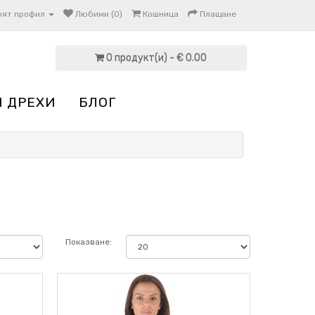
оят профил
Любими (0)
Кошница
Плащане
0 продукт(и) - € 0.00
И ДРЕХИ
БЛОГ
Показване: