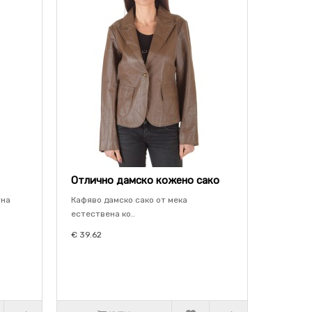
Отлично дамско кожено сако
тна
Кафяво дамско сако от мека
естествена ко..
€ 39.62