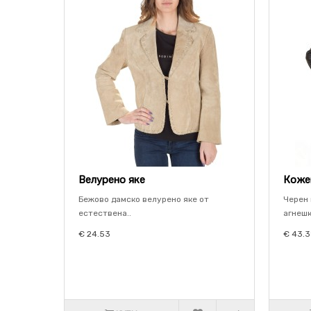
Велурено яке
Коже
Бежово дамско велурено яке от
Черен 
естествена..
агнешк
€ 24.53
€ 43.