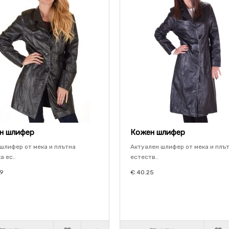
н шлифер
Кожен шлифер
шлифер от мека и плътна
Актуален шлифер от мека и плъ
а ес..
естеств..
39
€ 40.25