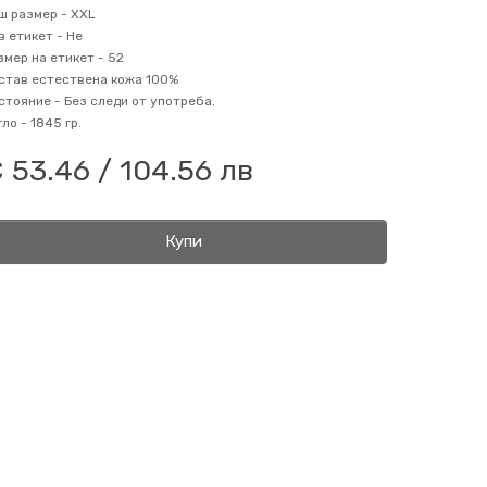
ш размер -
XXL
в етикет -
Не
змер на етикет -
52
став
естествена кожа 100%
стояние -
Без следи от употреба.
гло -
1845 гр.
 53.46 / 104.56 лв
Купи