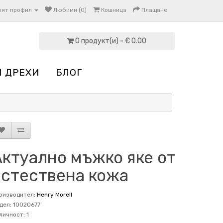
оят профил
Любими (0)
Кошница
Плащане
0 продукт(и) - € 0.00
И ДРЕХИ
БЛОГ
Актуално мъжко яке от
естествена кожа
оизводител:
Henry Morell
дел: 10020677
личност: 1