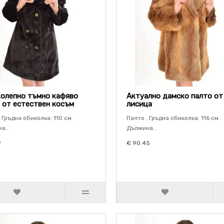
олепно тъмно кафяво
Актуално дамско палто от
 от естествен косъм
лисица
 Гръдна обиколка: 110 см.
Палто . Гръдна обиколка: 116 см.
а..
Дължина..
9
€ 90.45