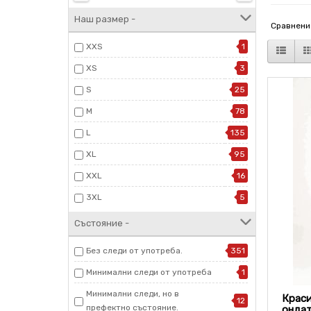
Наш размер -
Сравнение
XXS
1
XS
3
S
25
M
78
L
135
XL
95
XXL
16
3XL
5
Състояние -
Без следи от употреба.
351
Минимални следи от употреба
1
Минимални следи, но в
Краси
12
префектно състояние.
онда