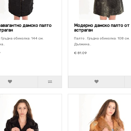
авагантно дамско палто
Модерно дамско палто от
траган
астраган
 Гръдна обиколка: 144 см.
Палто . Гръдна обиколка: 108 см.
а..
Дължина..
9
€ 81.09