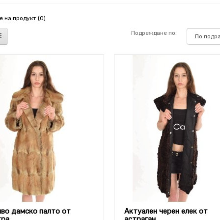
 на продукт (0)
Подреждане по:
во дамско палто от
Актуален черен елек от
тра
астраган