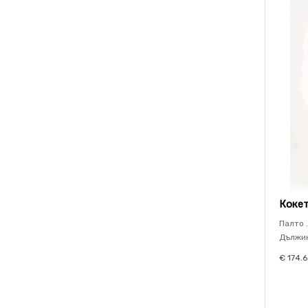
Кокет
Палто .
Дължин
€ 174.6