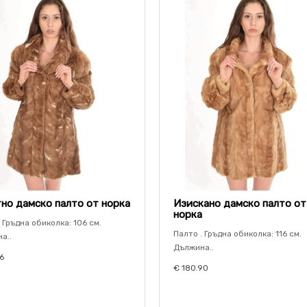
но дамско палто от норка
Изискано дамско палто от
норка
 Гръдна обиколка: 106 см.
Палто . Гръдна обиколка: 116 см.
а..
Дължина..
6
€ 180.90