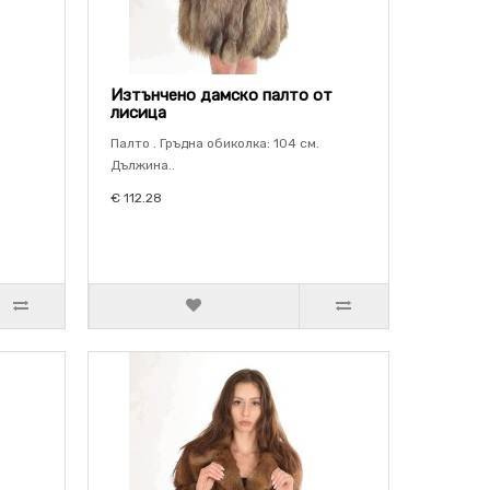
Изтънчено дамско палто от
лисица
Палто . Гръдна обиколка: 104 см.
Дължина..
€ 112.28