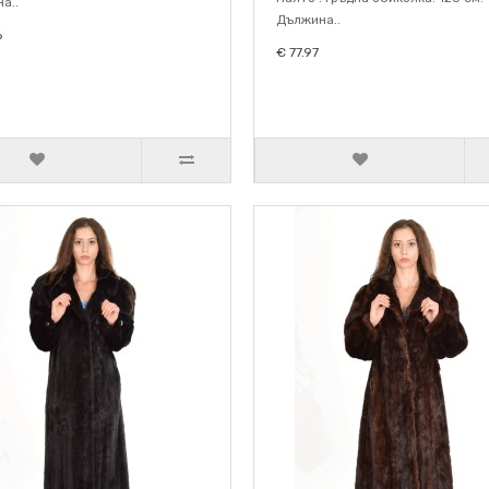
а..
Дължина..
6
€ 77.97