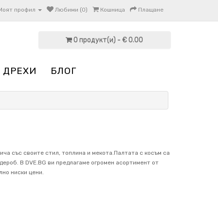
Моят профил
Любими (0)
Кошница
Плащане
0 продукт(и) - € 0.00
 ДРЕХИ
БЛОГ
ича със своите стил, топлина и мекота.Палтата с косъм са
рдероб. В DVE.BG ви предлагаме огромен асортимент от
лно ниски цени.