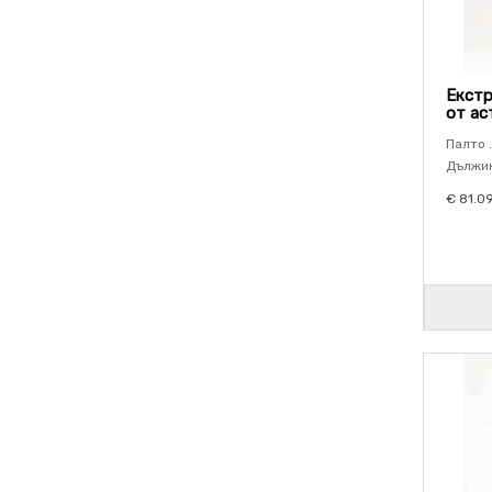
Екстр
от ас
Палто .
Дължин
€ 81.0