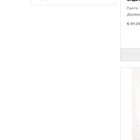
Палто .
Дължин
€ 81.0