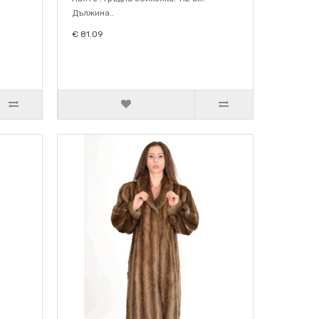
Дължина..
€ 81.09