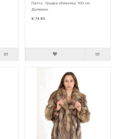
Палто . Гръдна обиколка: 100 см.
Дължина..
€ 74.85