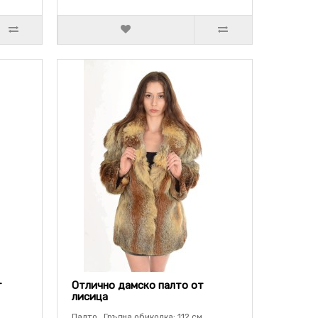
т
Отлично дамско палто от
лисица
Палто . Гръдна обиколка: 112 см.