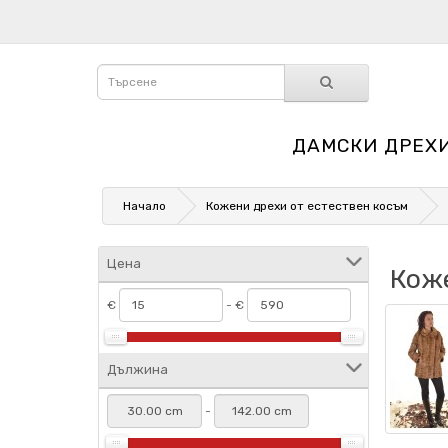
ДАМСКИ ДРЕХ
Начало
Кожени дрехи от естествен косъм
Цена
Кож
€
- €
Дължина
-