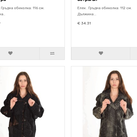
 Гръдна обиколка: 116 см.
Елек . Гръдна обиколка: 112 см.
а..
Дължина:..
9
€ 34.31