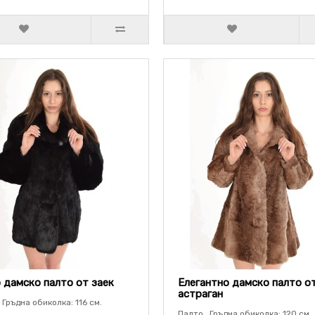
 дамско палто от заек
Елегантно дамско палто о
астраган
 Гръдна обиколка: 116 см.
Палто . Гръдна обиколка: 120 см.