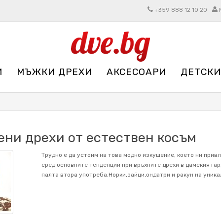
+359 888 12 10 20
И
МЪЖКИ ДРЕХИ
АКСЕСОАРИ
ДЕТСКИ
ени дрехи от естествен косъм
Трудно е да устоим на това модно изкушение, което ни привл
сред основните тенденции при връхните дрехи в дамския га
палта втора употреба.Норки,зайци,ондатри и ракун на уника