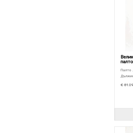
Велик
палто
Палто .
Дължин
€ 81.0