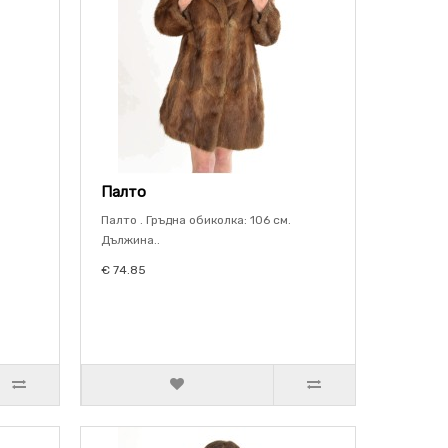
Палто
Палто . Гръдна обиколка: 106 см.
Дължина..
€ 74.85