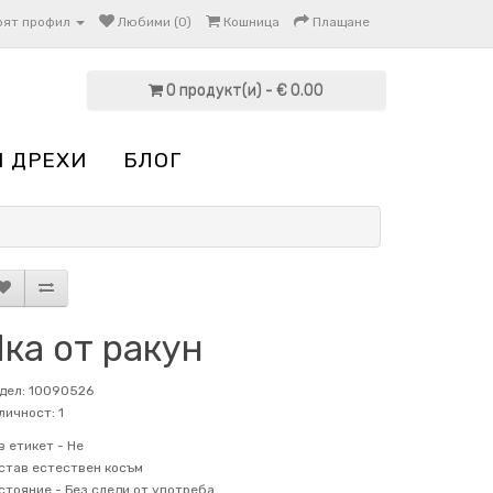
оят профил
Любими (0)
Кошница
Плащане
0 продукт(и) - € 0.00
И ДРЕХИ
БЛОГ
ка от ракун
дел: 10090526
личност: 1
в етикет -
Не
став
естествен косъм
стояние -
Без следи от употреба.