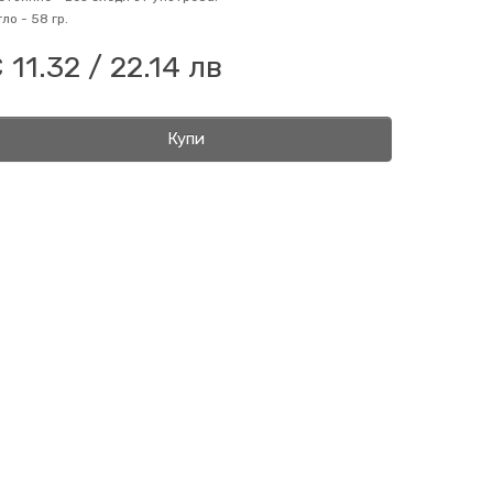
гло -
58 гр.
 11.32 / 22.14 лв
Купи