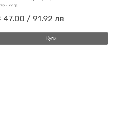
гло -
79 гр.
 47.00 / 91.92 лв
Купи