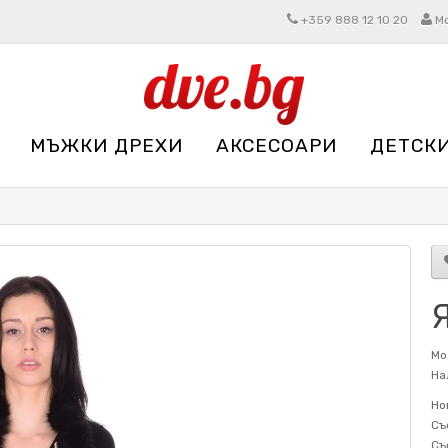
+359 888 12 10 20
М
МЪЖКИ ДРЕХИ
АКСЕСОАРИ
ДЕТСК
Мо
На
Но
Съ
Съ