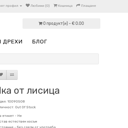
оят профил
Любими (0)
Кошница
Плащане
0 продукт(и) - € 0.00
И ДРЕХИ
БЛОГ
Яка от лисица
дел: 10090508
личност: Out Of Stock
в етикет -
Не
став
естествен косъм
стояние -
Без следи от употреба.