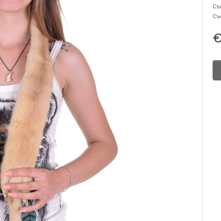
Съ
Съ
€