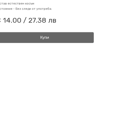
став
естествен косъм
стояние -
Без следи от употреба.
 14.00 / 27.38 лв
Купи