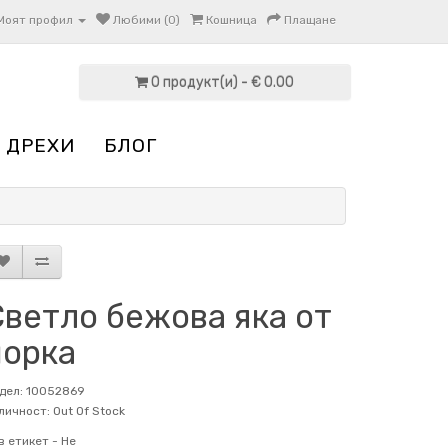
Моят профил
Любими (0)
Кошница
Плащане
0 продукт(и) - € 0.00
 ДРЕХИ
БЛОГ
Светло бежова яка от
норка
дел: 10052869
личност: Out Of Stock
в етикет -
Не