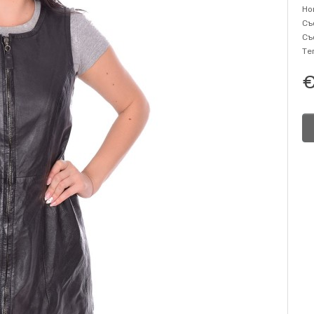
Но
Съ
Съ
Те
€