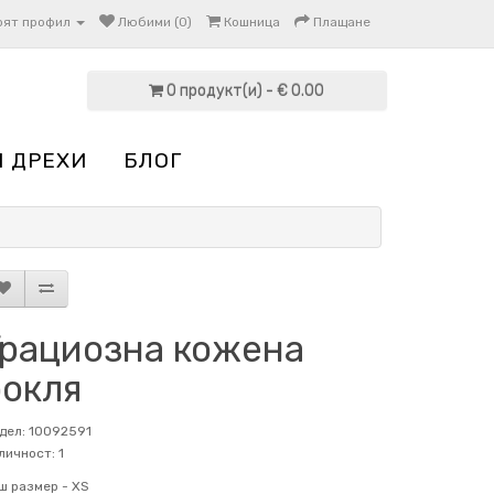
оят профил
Любими (0)
Кошница
Плащане
0 продукт(и) - € 0.00
И ДРЕХИ
БЛОГ
Грациозна кожена
рокля
дел: 10092591
личност: 1
ш размер -
XS