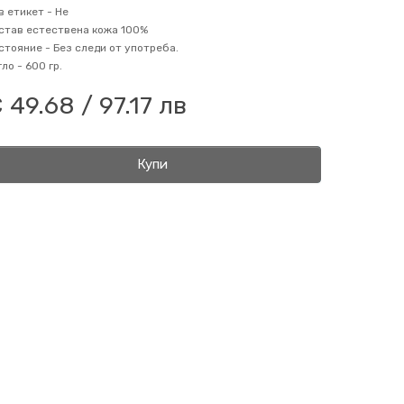
в етикет -
Не
став
естествена кожа 100%
стояние -
Без следи от употреба.
гло -
600 гр.
 49.68 / 97.17 лв
Купи