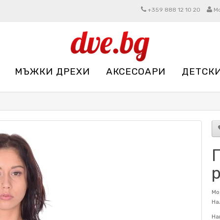
+359 888 12 10 20
М
МЪЖКИ ДРЕХИ
АКСЕСОАРИ
ДЕТСК
Мо
На
На