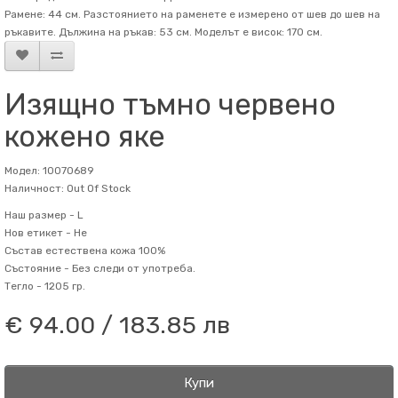
Рамене: 44 см. Разстоянието на раменете е измерено от шев до шев на
ръкавите. Дължина на ръкав: 53 см. Mоделът е висок: 170 см.
Изящно тъмно червено
кожено яке
Модел: 10070689
Наличност: Out Of Stock
Наш размер -
L
Нов етикет -
Не
Състав
естествена кожа 100%
Състояние -
Без следи от употреба.
Тегло -
1205 гр.
€ 94.00 / 183.85 лв
Купи