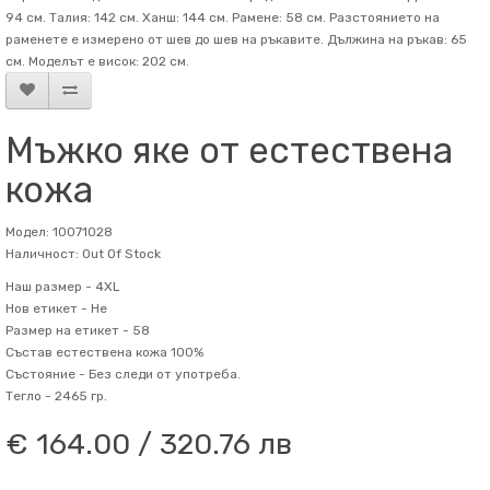
94 см. Талия: 142 см. Ханш: 144 см. Рамене: 58 см. Разстоянието на
раменете е измерено от шев до шев на ръкавите. Дължина на ръкав: 65
см. Mоделът е висок: 202 см.
Мъжко яке от естествена
кожа
Модел: 10071028
Наличност: Out Of Stock
Наш размер -
4XL
Нов етикет -
Не
Размер на етикет -
58
Състав
естествена кожа 100%
Състояние -
Без следи от употреба.
Тегло -
2465 гр.
€ 164.00 / 320.76 лв