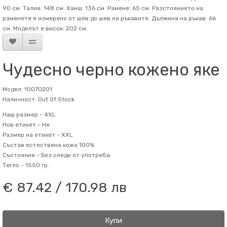
90 см. Талия: 148 см. Ханш: 136 см. Рамене: 65 см. Разстоянието на
раменете е измерено от шев до шев на ръкавите. Дължина на ръкав: 66
см. Mоделът е висок: 202 см.
Чудесно черно кожено яке
Модел: 10070201
Наличност: Out Of Stock
Наш размер -
4XL
Нов етикет -
Не
Размер на етикет -
XXL
Състав
естествена кожа 100%
Състояние -
Без следи от употреба.
Тегло -
1550 гр.
€ 87.42 / 170.98 лв
Купи