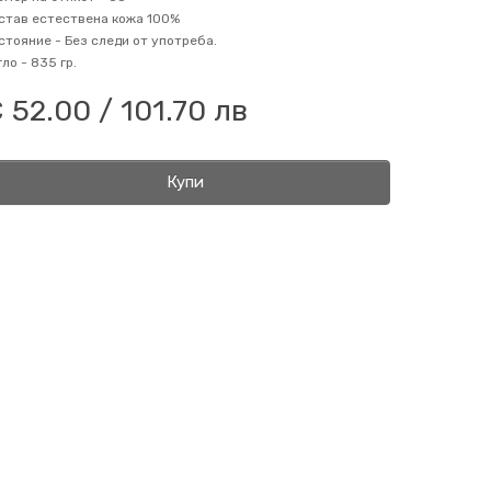
став
естествена кожа 100%
стояние -
Без следи от употреба.
гло -
835 гр.
 52.00 / 101.70 лв
Купи