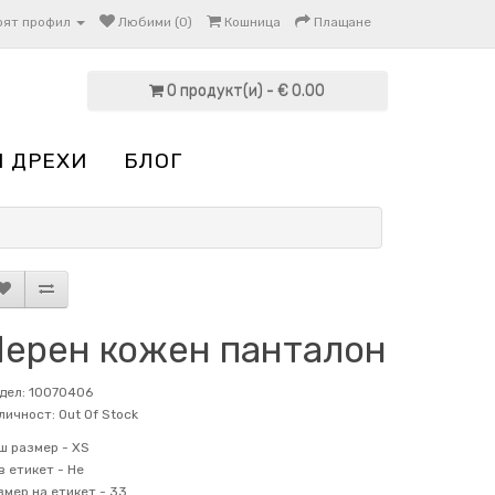
оят профил
Любими (0)
Кошница
Плащане
0 продукт(и) - € 0.00
И ДРЕХИ
БЛОГ
Черен кожен панталон
дел: 10070406
личност: Out Of Stock
ш размер -
XS
в етикет -
Не
змер на етикет -
33