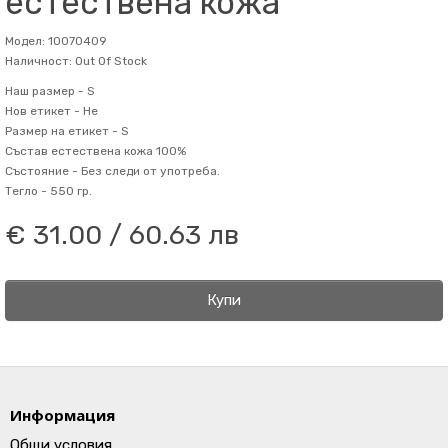
естествена кожа
Модел: 10070409
Наличност: Out Of Stock
Наш размер -
S
Нов етикет -
Не
Размер на етикет -
S
Състав
естествена кожа 100%
Състояние -
Без следи от употреба.
Тегло -
550 гр.
€ 31.00 / 60.63 лв
Купи
Информация
Общи условия