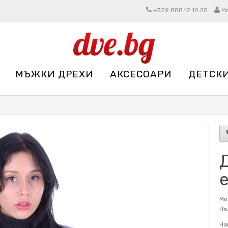
+359 888 12 10 20
М
МЪЖКИ ДРЕХИ
АКСЕСОАРИ
ДЕТСК
Д
Мо
На
На