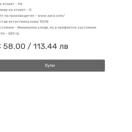
в етикет -
Не
змер на етикет -
S
йт на производител -
www.zara.com/
став
естествена кожа 100%
стояние -
Минимални следи, но в префектно състояние.
гло -
620 гр.
 58.00 / 113.44 лв
Купи