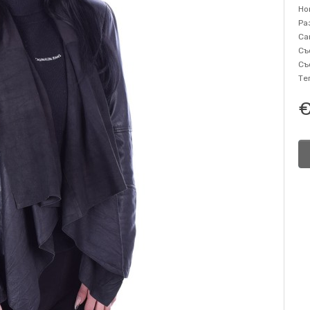
Но
Ра
Са
Съ
Съ
Те
€