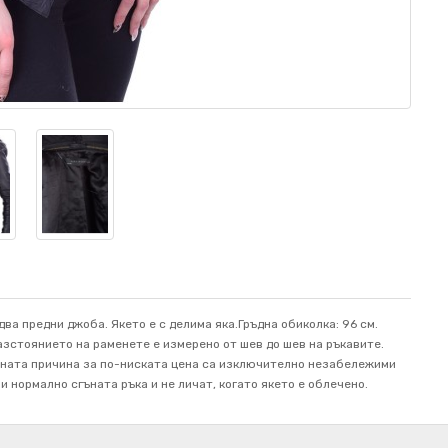
два предни джоба. Якето е с делима яка.Гръдна обиколка: 96 см.
 Разстоянието на раменете е измерено от шев до шев на ръкавите.
твената причина за по-ниската цена са изключително незабележими
и нормално сгъната ръка и не личат, когато якето е облечено.