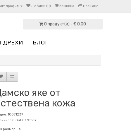
оят профил
Любими (0)
Кошница
Плащане
0 продукт(и) - € 0.00
И ДРЕХИ
БЛОГ
амско яке от
естествена кожа
дел: 10071237
личност: Out Of Stock
ш размер -
S