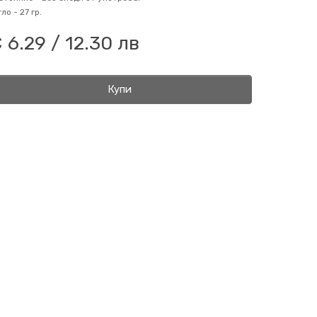
гло -
27 гр.
 6.29 / 12.30 лв
Купи