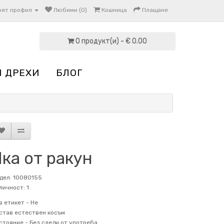
оят профил
Любими (0)
Кошница
Плащане
0 продукт(и) - € 0.00
И ДРЕХИ
БЛОГ
ка от ракун
дел: 10080155
личност: 1
в етикет -
Не
став
естествен косъм
стояние -
Без следи от употреба.