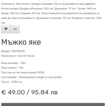
подплата. Ластични талира и ръкави. Като на ръкавите има дефект.
Ретро модел.Гръдна обиколка: 152 см. Дължина: 77 см. Талия: 144 см.
Ханш: 132 см. Рамене: 59 см. Разстоянието на раменете е измерено от
шев до шев на ръкавите. Дължина на ръкав: 70 см. Mоделът е висок: 202
см.
Мъжко яке
Модел: 10070575
Наличност: Out Of Stock
Наш размер -
5XL
Нов етикет -
Не
Състав
естествена кожа 100%
Състояние -
Минимални следи от употреба
Тегло -
2150 гр.
€ 49.00 / 95.84 лв