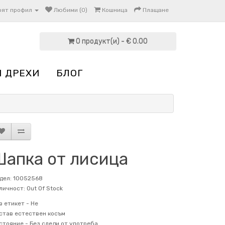
оят профил
Любими (0)
Кошница
Плащане
0 продукт(и) - € 0.00
И ДРЕХИ
БЛОГ
Шапка от лисица
дел: 10052568
личност: Out Of Stock
в етикет -
Не
став
естествен косъм
стояние -
Без следи от употреба.