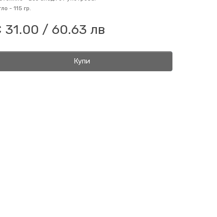
гло -
115 гр.
 31.00 / 60.63 лв
Купи