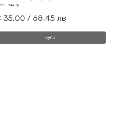
гло -
144 гр.
 35.00 / 68.45 лв
Купи