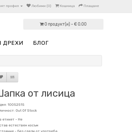
оят профил
Любими (0)
Кошница
Плащане
0 продукт(и) - € 0.00
И ДРЕХИ
БЛОГ
Шапка от лисица
дел: 10052515
личност: Out Of Stock
в етикет -
Не
став
естествен косъм
стояние -
Без следи от употреба.