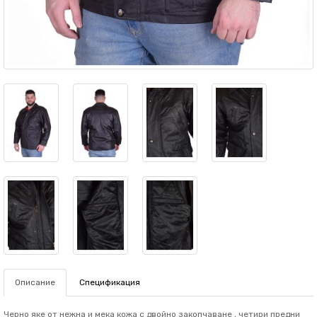
Описание
Спецификация
Черно яке от нежна и мека кожа с двойно закопчаване , четири предни