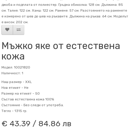
джоба и подплата от полиестер. Гръдна обиколка: 128 см. Дължина: 85
см. Талия: 122 см. Ханш: 122 см. Рамене: 57 см. Разстоянието на раменете
е измерено от шев до шев на ръкавите. Дължина на ръкав: 64 см. Mоделът
е висок: 202 см.
Мъжко яке от естествена
кожа
Модел: 10021820
Наличност: 1
Наш размер -
XXL
Нов етикет -
Не
Размер на етикет -
50
Състав
естествена кожа 100%
Състояние -
Без следи от употреба.
Тегло -
1315 гр.
€ 43.39 / 84.86 лв