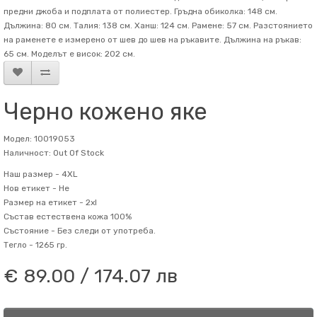
предни джоба и подплата от полиестер. Гръдна обиколка: 148 см.
Дължина: 80 см. Талия: 138 см. Ханш: 124 см. Рамене: 57 см. Разстоянието
на раменете е измерено от шев до шев на ръкавите. Дължина на ръкав:
65 см. Mоделът е висок: 202 см.
Черно кожено яке
Модел: 10019053
Наличност: Out Of Stock
Наш размер -
4XL
Нов етикет -
Не
Размер на етикет -
2xl
Състав
естествена кожа 100%
Състояние -
Без следи от употреба.
Тегло -
1265 гр.
€ 89.00 / 174.07 лв