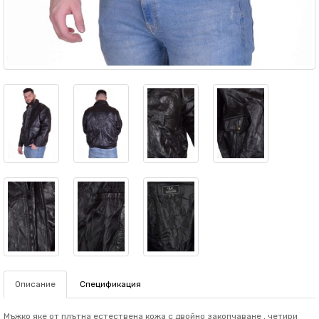
Описание
Спецификация
Мъжко яке от плътна естествена кожа с двойно закопчаване , четири