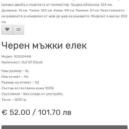
предни джоба и подплата от полиестер. Гръдна обиколка: 124 см.
Дължина: 76 см. Талия: 120 см. Ханш: 98 см. Рамене: 51 см. Разстоянието
на раменете е измерено от шев до шев на ръкавите. Mоделът е висок: 202
см.
Черен мъжки елек
Модел: 10020448
Наличност: Out Of Stock
Наш размер -
XL
Нов етикет -
Не
Размер на етикет -
52
Състав
естествена кожа 100%
Състояние -
Без следи от употреба.
Тегло -
1270 гр.
€ 52.00 / 101.70 лв