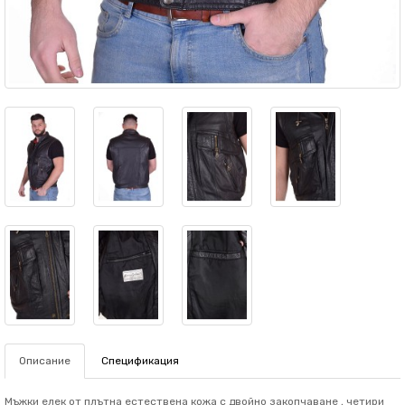
Описание
Спецификация
Мъжки елек от плътна естествена кожа с двойно закопчаване , четири