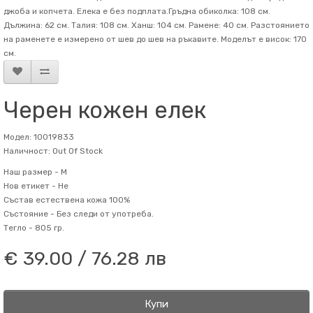
джоба и копчета. Елека е без подплата.Гръдна обиколка: 108 см.
Дължина: 62 см. Талия: 108 см. Ханш: 104 см. Рамене: 40 см. Разстоянието
на раменете е измерено от шев до шев на ръкавите. Mоделът е висок: 170
см.
Черен кожен елек
Модел: 10019833
Наличност: Out Of Stock
Наш размер -
M
Нов етикет -
Не
Състав
естествена кожа 100%
Състояние -
Без следи от употреба.
Тегло -
805 гр.
€ 39.00 / 76.28 лв
Купи