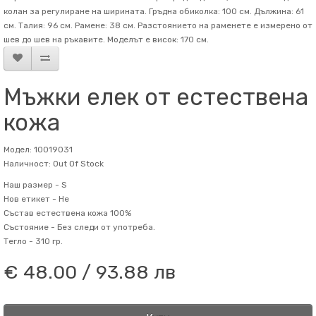
колан за регулиране на ширината. Гръдна обиколка: 100 см. Дължина: 61
см. Талия: 96 см. Рамене: 38 см. Разстоянието на раменете е измерено от
шев до шев на ръкавите. Mоделът е висок: 170 см.
Мъжки елек от естествена
кожа
Модел: 10019031
Наличност: Out Of Stock
Наш размер -
S
Нов етикет -
Не
Състав
естествена кожа 100%
Състояние -
Без следи от употреба.
Тегло -
310 гр.
€ 48.00 / 93.88 лв