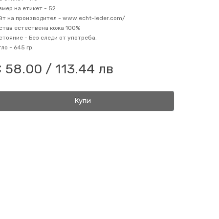
змер на етикет -
52
йт на производител -
www.echt-leder.com/
став
естествена кожа 100%
стояние -
Без следи от употреба.
гло -
645 гр.
 58.00 / 113.44 лв
Купи