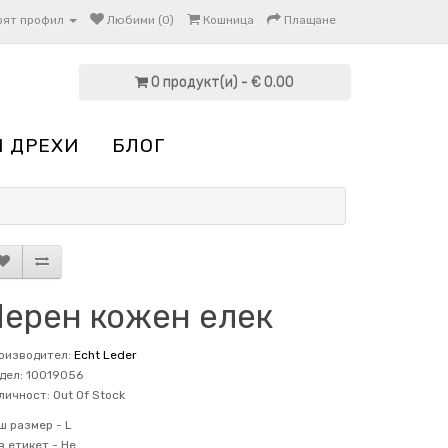
оят профил
Любими (0)
Кошница
Плащане
0 продукт(и) - € 0.00
И ДРЕХИ
БЛОГ
Черен кожен елек
оизводител:
Echt Leder
дел: 10019056
личност: Out Of Stock
ш размер -
L
в етикет -
Не