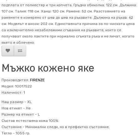
подплата от полиестер и три копчета. Гръдна обиколка: 122 см. Дължина:
107 см. Талия: 118 см. Ханш: 120 см. Рамене: 52 см. Разстоянието на
раменете е измерено от шев до шев на ръкавите. Дължина на ръкав: 62
см. Mоделът е висок: 202 см. Единствената причина за по-ниската цена
са изключително незабележими сгъвания на ръкавите, които се
получават около лактите при нормално сгъната ръка и не личат, когато
якето е облечено.
Мъжко кожено яке
Производител:
FIRENZE
Модел: 10017522
Наличност: 1
Наш размер -
XL
Нов етикет -
Не
Размер на етикет -
L
Състав
естествена кожа 100%
Състояние -
Минимални следи, но в префектно състояние.
Тегло -
1055 гр.