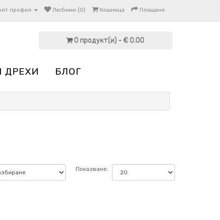
оят профил
Любими (0)
Кошница
Плащане
0 продукт(и) - € 0.00
И ДРЕХИ
БЛОГ
Показване: