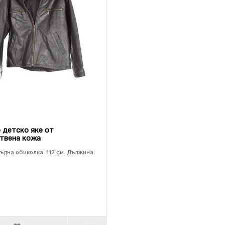
 детско яке от
твена кожа
ръдна обиколка: 112 см. Дължина: