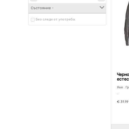
Състояние -
Без следи от употреба.
Черно
естес
Яке . Г
..
€ 31.19