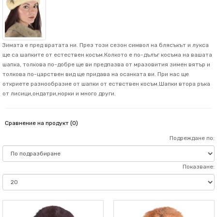
Зимата е пред вратата ни. През този сезон символ на блясъкът и лукса
ще са шапките от естествен косъм.Колкото е по-дълъг косъма на вашата
шапка, толкова по-добре ще ви предпазва от мразовития зимен вятър и
толкова по-царствен вид ще придава на осанката ви. При нас ще
откриете разнообразие от шапки от ествствен косъм.Шапки втора ръка
от лисици,ондатри,норки и много други.
Сравнение на продукт (0)
Подреждане по:
Показване: