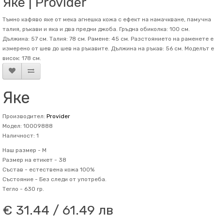
Яке | Provider
Тъмно кафяво яке от мека агнешка кожа с ефект на намачкване, памучна
талия, ръкави и яка и два предни джоба. Гръдна обиколка: 100 см.
Дължина: 57 см. Талия: 78 см. Рамене: 45 см. Разстоянието на раменете е
измерено от шев до шев на ръкавите. Дължина на ръкав: 56 см. Mоделът е
висок: 178 см.
Яке
Производител:
Provider
Модел: 10009888
Наличност: 1
Наш размер -
M
Размер на етикет -
38
Състав -
естествена кожа 100%
Състояние -
Без следи от употреба.
Тегло -
630 гр.
€ 31.44 / 61.49 лв