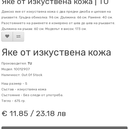
Яке от изкуствена кожа | TU
Дамско яке от изкуствена кожа с два предни джоба и ципове на
ръкавите. Гръдна обиколка: 96 см. Дължина: 66 см. Рамене: 40 см.
Разстоянието на раменете е измерено от шев до шев на ръкавите.
Дължина на ръкав: 60 см. Mоделът е висок: 173 см.
Яке от изкуствена кожа
Производител:
TU
Модел: 10012907
Наличност: Out Of Stock
Наш размер -
S
Състав -
изкуствена кожа
Състояние -
Без следи от употреба.
Тегло -
675 гр.
€ 11.85 / 23.18 лв