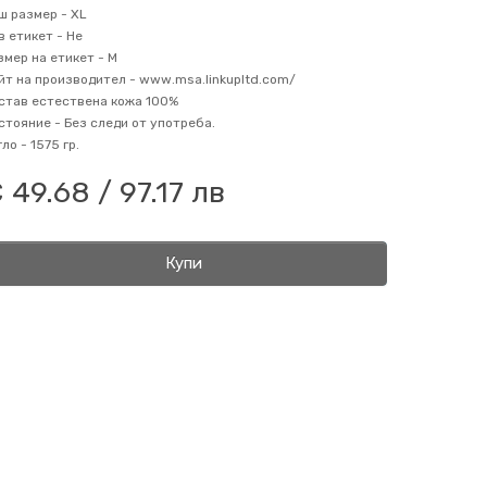
ш размер -
XL
в етикет -
Не
змер на етикет -
M
йт на производител -
www.msa.linkupltd.com/
став
естествена кожа 100%
стояние -
Без следи от употреба.
гло -
1575 гр.
 49.68 / 97.17 лв
Купи