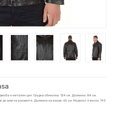
msa
жоба и метален цип. Гръдна обиколка: 124 см. Дължина: 84 см.
 до шев на ръкавите. Дължина на ръкав: 65 см. Mоделът е висок: 193