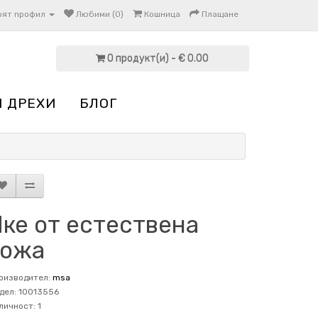
оят профил
Любими (0)
Кошница
Плащане
0 продукт(и) - € 0.00
И ДРЕХИ
БЛОГ
Яке от естествена
кожа
оизводител:
msa
дел: 10013556
личност: 1