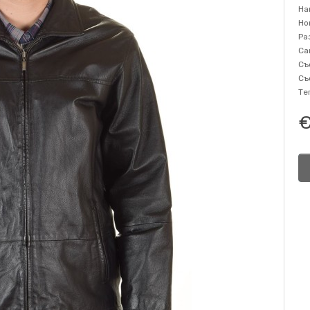
На
Но
Ра
Са
Съ
Съ
Те
€