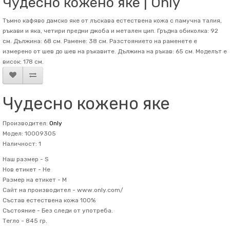
Чудесно кожено яке | Only
Тъмно кафяво дамско яке от лъскава естествена кожа с памучна талия,
ръкави и яка, четири предни джоба и метален цип. Гръдна обиколка: 92
см. Дължина: 68 см. Рамене: 38 см. Разстоянието на раменете е
измерено от шев до шев на ръкавите. Дължина на ръкав: 65 см. Mоделът е
висок: 178 см.
Чудесно кожено яке
Производител:
Only
Модел: 10009305
Наличност: 1
Наш размер -
S
Нов етикет -
Не
Размер на етикет -
M
Сайт на производител -
www.only.com/
Състав
естествена кожа 100%
Състояние -
Без следи от употреба.
Тегло -
845 гр.