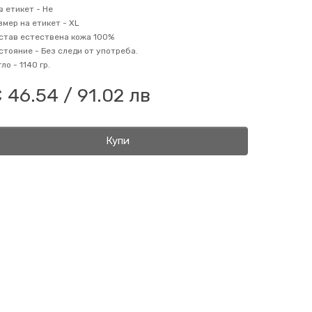
в етикет -
Не
змер на етикет -
XL
став
естествена кожа 100%
стояние -
Без следи от употреба.
гло -
1140 гр.
 46.54 / 91.02 лв
Купи