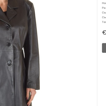
Но
Ра
Съ
Съ
Те
€