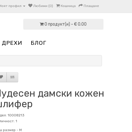
Моят профил
Любими (0)
Кошница
Плащане
0 продукт(и) - € 0.00
 ДРЕХИ
БЛОГ
Чудесен дамски кожен
шлифер
дел: 10008213
личност: 1
ш размер -
M