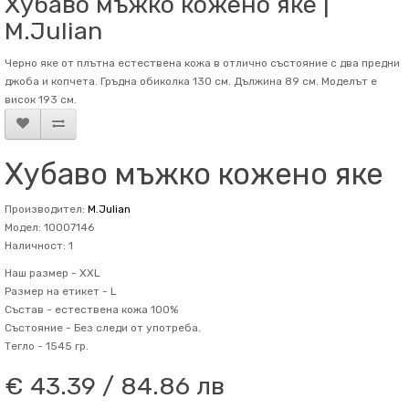
Хубаво мъжко кожено яке |
M.Julian
Черно яке от плътна естествена кожа в отлично състояние с два предни
джоба и копчета. Гръдна обиколка 130 см. Дължина 89 см. Mоделът е
висок 193 см.
Хубаво мъжко кожено яке
Производител:
M.Julian
Модел: 10007146
Наличност: 1
Наш размер -
XXL
Размер на етикет -
L
Състав -
естествена кожа 100%
Състояние -
Без следи от употреба.
Тегло -
1545 гр.
€ 43.39 / 84.86 лв