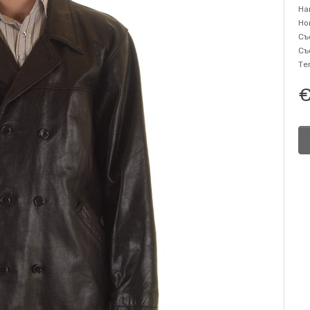
На
Но
Съ
Съ
Те
€