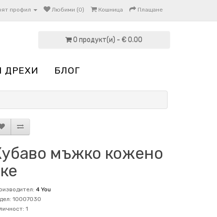
оят профил
Любими (0)
Кошница
Плащане
0 продукт(и) - € 0.00
И ДРЕХИ
БЛОГ
Хубаво мъжко кожено
яке
оизводител:
4 You
дел: 10007030
личност: 1