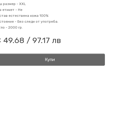
ш размер -
XXL
в етикет -
Не
став
естествена кожа 100%
стояние -
Без следи от употреба.
гло -
2000 гр.
 49.68 / 97.17 лв
Купи