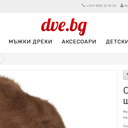
+359 888 12 10 20
М
МЪЖКИ ДРЕХИ
АКСЕСОАРИ
ДЕТСК
Мо
На
Съ