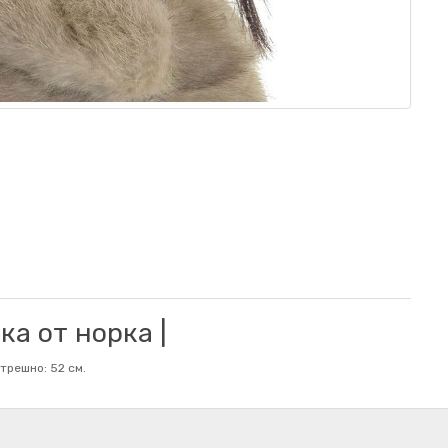
а от норка |
трешно: 52 см.