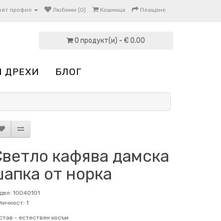
оят профил
Любими (0)
Кошница
Плащане
0 продукт(и) - € 0.00
И ДРЕХИ
БЛОГ
Светло кафява дамска
шапка от норка
дел: 10040101
личност: 1
став -
естествен косъм