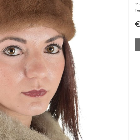
Съ
Те
€