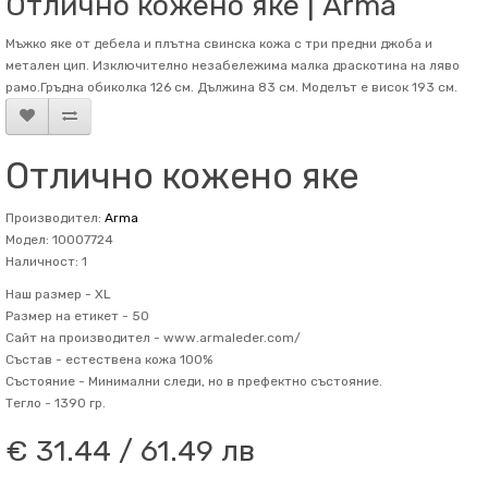
Отлично кожено яке | Arma
Мъжко яке от дебела и плътна свинска кожа с три предни джоба и
метален цип. Изключително незабележима малка драскотина на ляво
рамо.Гръдна обиколка 126 см. Дължина 83 см. Mоделът е висок 193 см.
Отлично кожено яке
Производител:
Arma
Модел: 10007724
Наличност: 1
Наш размер -
XL
Размер на етикет -
50
Сайт на производител -
www.armaleder.com/
Състав -
естествена кожа 100%
Състояние -
Минимални следи, но в префектно състояние.
Тегло -
1390 гр.
€ 31.44 / 61.49 лв