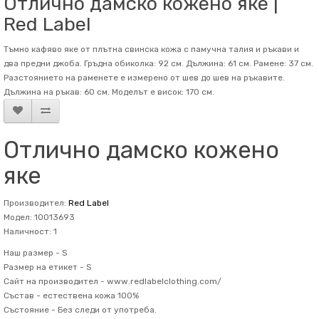
Отлично дамско кожено яке |
Red Label
Тъмно кафяво яке от плътна свинска кожа с памучна талия и ръкави и
два предни джоба. Гръдна обиколка: 92 см. Дължина: 61 см. Рамене: 37 см.
Разстоянието на раменете е измерено от шев до шев на ръкавите.
Дължина на ръкав: 60 см. Mоделът е висок: 170 см.
Отлично дамско кожено
яке
Производител:
Red Label
Модел: 10013693
Наличност: 1
Наш размер -
S
Размер на етикет -
S
Сайт на производител -
www.redlabelclothing.com/
Състав -
естествена кожа 100%
Състояние -
Без следи от употреба.