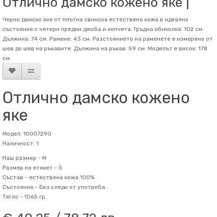
Отлично дамско кожено яке |
Черно дамско яке от плътна свинска естествена кожа в идеално
състояние с четири предни джоба и копчета. Гръдна обиколка: 102 см.
Дължина: 74 см. Рамене: 43 см. Разстоянието на раменете е измерено от
шев до шев на ръкавите. Дължина на ръкав: 59 см. Mоделът е висок: 178
см.
Отлично дамско кожено
яке
Модел: 10007290
Наличност: 1
Наш размер -
M
Размер на етикет -
S
Състав -
естествена кожа 100%
Състояние -
Без следи от употреба.
Тегло -
1065 гр.